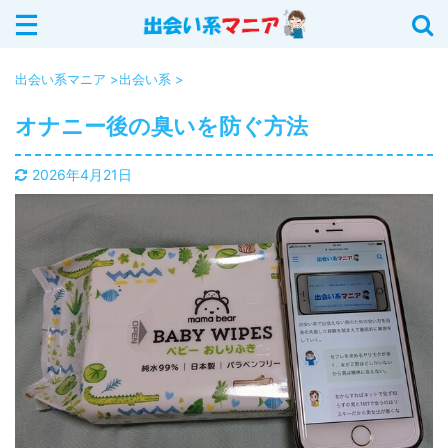
サイト内を検索する
出会い系マニア
>
出会い系
>
オナニー後の臭いを防ぐ方法
カテゴリー
2026年4月21日
イククル (18)
Jメール (16)
YYC (12)
ASOBO (5)
華の会メール (6)
出会い系 (20)
PCMAX (40)
出会いアプリ (12)
ハッピーメール (25)
出会い系の攻略法 (11)
ワクワクメール (28)