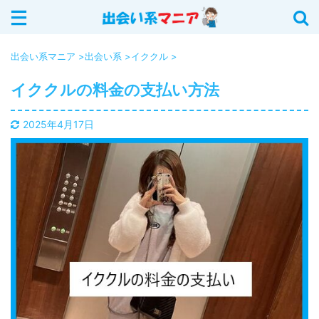
サイト内を検索する
出会い系マニア
>
出会い系
>
イククル
>
イククルの料金の支払い方法
カテゴリー
2025年4月17日
イククル (18)
Jメール (16)
YYC (12)
ASOBO (5)
華の会メール (6)
出会い系 (20)
PCMAX (40)
出会いアプリ (12)
ハッピーメール (25)
出会い系の攻略法 (11)
ワクワクメール (28)