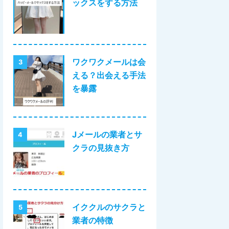
ックスをする方法
ワクワクメールは会
3
える？出会える手法
を暴露
Jメールの業者とサ
4
クラの見抜き方
イククルのサクラと
5
業者の特徴