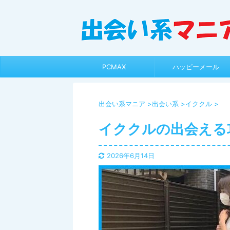
PCMAX
ハッピーメール
出会い系マニア
>
出会い系
>
イククル
>
イククルの出会える
2026年6月14日