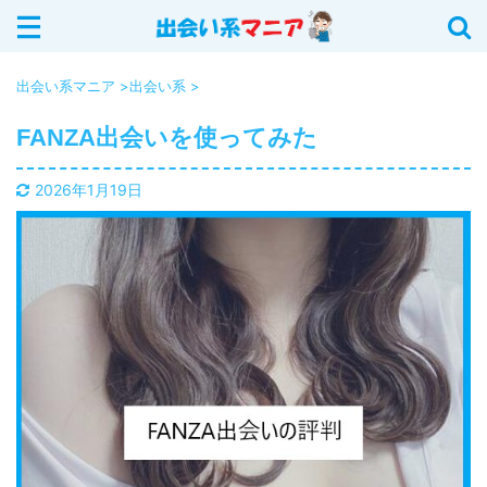
サイト内を検索する
出会い系マニア
>
出会い系
>
FANZA出会いを使ってみた
カテゴリー
2026年1月19日
イククル (18)
Jメール (16)
YYC (12)
ASOBO (5)
華の会メール (6)
出会い系 (20)
PCMAX (40)
出会いアプリ (12)
ハッピーメール (25)
出会い系の攻略法 (11)
ワクワクメール (28)