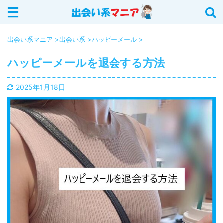
サイト内を検索する
出会い系マニア
>
出会い系
>
ハッピーメール
>
ハッピーメールを退会する方法
カテゴリー
2025年1月18日
イククル (18)
Jメール (16)
YYC (12)
ASOBO (5)
華の会メール (6)
出会い系 (20)
PCMAX (40)
出会いアプリ (12)
ハッピーメール (25)
出会い系の攻略法 (11)
ワクワクメール (28)