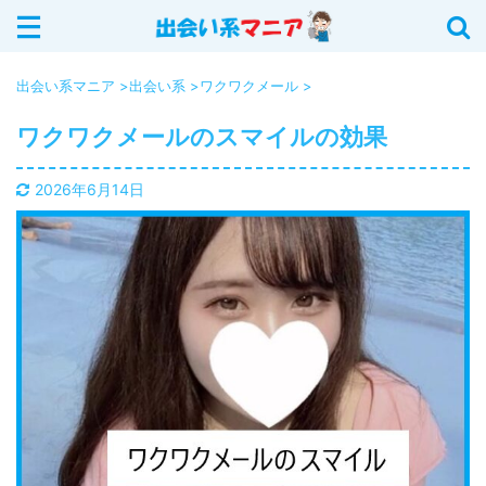
サイト内を検索する
出会い系マニア
>
出会い系
>
ワクワクメール
>
ワクワクメールのスマイルの効果
カテゴリー
2026年6月14日
イククル (18)
Jメール (16)
YYC (12)
ASOBO (5)
華の会メール (6)
出会い系 (20)
PCMAX (40)
出会いアプリ (12)
ハッピーメール (25)
出会い系の攻略法 (11)
ワクワクメール (28)